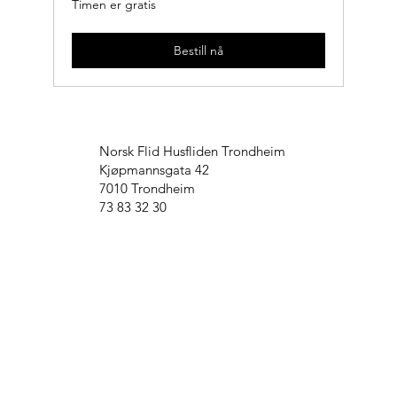
Timen er gratis
er
gratis
Bestill nå
Norsk Flid Husfliden Trondheim
Kjøpmannsgata 42
7010 Trondheim
73 83 32 30